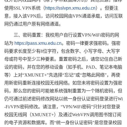
使用SSL VPN系统（
https://sslvpn.xmu.edu.cn
）。但要注
意，接入该VPN后，访问校园网由VPN通道承载，访问互联
网仍通过用户原有网络通道。
三、密码重置：我校用户自行设置VPN/WiFi密码的网
站为
https://pass.xmu.edu.cn
。密码一律要求强密码。强密
码要求长度至少有8位字符，包含数字、小写字母、大写字
母或符号中至少三种要素。重置密码之后，请您记住自己新
设的密码，并在您的移动设备（如手机、PAD、笔记本电脑
等）上对“XMUNET+”先选择“忘记”或“忽略此网络”，再使
用新密码重新连接校园无线网络。如您未将密码设置为强密
码，那么您的密码可能被系统强制重置为一个随机密码，但
仍可通过前述密码修改网站以统一身份认证密码登录进行Wi
-Fi/VPN密码修改。请注意，“VPN/WiFi密码”只针对您登录
校园无线网（XMUNET+）及通过WebVPN调用图书馆订阅
的电子资源和数据库。而“统一身份认证密码”是您登录校园