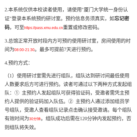
2.本系统仅供本校读者使用，请使用"厦门大学统一身份认
证"登录本系统预约研讨室。预约信息务须真实，如
忘记密
码
，可至
重置或修改密码。
https://pass.xmu.edu.cn
3.总馆正常开放时段内方可预约使用研讨室，房间使用的时
间为
。最多可提前7天进行预约。
08:00-21:30
4.预约方式：
（1）使用研讨室需先进行组队，组队达到研讨间最低使用
人数要求后方可进行预约。读者可通过以下两种方式发起组
队：① 主预约人发起组队可获得验证码，受邀者需凭主预
约人提供的验证码加入队伍。② 主预约人通过添加组员学
号组队，受邀人查看组队记录点击确认接受邀请。每个组队
有效时间为
。组队成功后需在120分钟内发起预约，否
30分钟
则组队将失效。