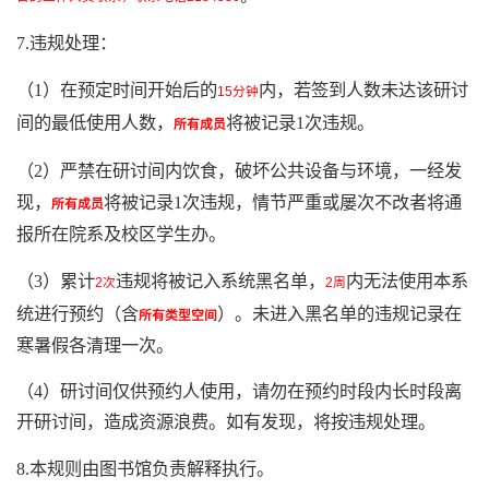
7.违规处理：
（1）在预定时间开始后的
内，若签到人数未达该研讨
15分钟
间的最低使用人数，
将被记录1次违规。
所有成员
（2）严禁在研讨间内饮食，破坏公共设备与环境，一经发
现，
将被记录1次违规，情节严重或屡次不改者将通
所有成员
报所在院系及校区学生办。
（3）累计
违规将被记入系统黑名单，
内无法使用本系
2次
2周
统进行预约（含
）。未进入黑名单的违规记录在
所有类型空间
寒暑假各清理一次。
（4）研讨间仅供预约人使用，请勿在预约时段内长时段离
开研讨间，造成资源浪费。如有发现，将按违规处理。
8.本规则由图书馆负责解释执行。