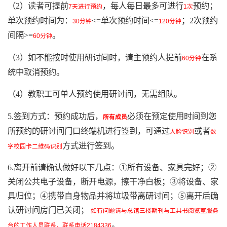
（2）读者可提前
，每人每日最多可进行
预约；
7天进行预约
1次
单次预约时间为：
<=单次预约时间<=
；2次预约
30分钟
120分钟
间隔>=
。
60分钟
（3）如不能按时使用研讨间时，请主预约人提前
在系
60分钟
统中取消预约。
（4）教职工可单人预约使用研讨间，无需组队。
5.签到方式：预约成功后，
必须在预定使用时间到您
所有成员
所预约的研讨间门口终端机进行签到，可通过
或者
人脸识别
数
方式进行签到。
字校园卡二维码识别
6.离开前请确认做好以下几点：①所有设备、家具完好；②
关闭公共电子设备，断开电源，擦干净白板；③将设备、家
具归位；④携带自身物品并将垃圾带离研讨间；⑤离开后确
认研讨间房门已关闭；
如有问题请与总馆三楼期刊与工具书阅览室服务
。
台的工作人员联系，联系电话2184336