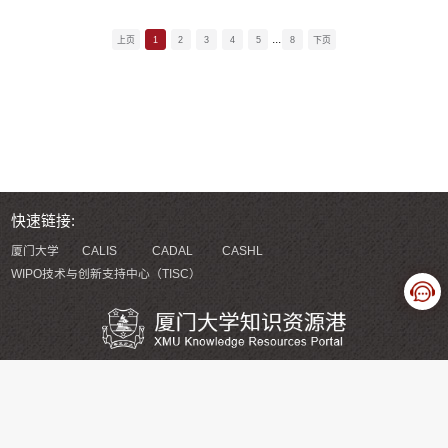
图书《魔镜：埃舍尔的不可能世界》，布鲁诺·恩斯
...
特著 为什么一块被称为“幽灵”的瓷砖，能在2023年
上页
1
2
3
4
5
8
下页
推翻一个延续了半个世纪的数学猜想？如果你对这
些“奇怪又美丽”的问题感兴趣，欢迎来德旺图书馆
观展体验，get一种名为密铺的拼图魔法！【魔法第
一课】...
快速链接:
厦门大学
CALIS
CADAL
CASHL
WIPO技术与创新支持中心（TISC）
版权所有 厦门大学知识资源港