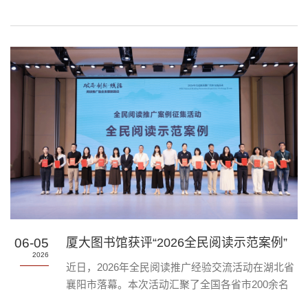
夕相处的知识殿堂，更是见证你努力成长的亲密好
友。既然是好朋友，当然要为你的毕业照锦上添
花！新晋机位、拍摄道具、摄影棚预约、毕业留言
墙……满满的祝福和心意，全都送给你！【毕业照
机位大放送】你最爱的是中庭穹顶与校徽的交相辉
映，还是书架与阅览区的静谧书香？在这些经典机
位之外，德旺图书馆还为大家解锁了多个融汇校本
文化和厦大精神的新晋宝藏机位。...
06-05
厦大图书馆获评“2026全民阅读示范案例”
2026
近日，2026年全民阅读推广经验交流活动在湖北省
襄阳市落幕。本次活动汇聚了全国各省市200余名
图书馆领域专家学者、图书馆馆长及阅读推广骨