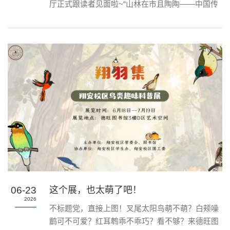
厅正式跟读者见面啦~“山林在市且陶陶——中国传
统文化体验展”正在展出，欢迎广大师生前来观展体
验。展览名称：山林在市且陶陶——中国传统文化
体验展展览时间：即日起至9月展览地点：德旺图
书馆展厅（北厅走廊西侧）展厅开放时间：周一到
周日9:00-17:00“且陶陶、乐尽天真。几时归去，作
个闲人。对一张琴，一壶酒，一溪云。” 展名取
自苏轼《行香子•述怀》，意谓不必远赴深山，...
06-23
这个展，也太萌了吧！
2026
不标题党，直接上图！叉尾太阳鸟萌不萌？白颊噪
鹛可不可爱？红耳鹎乖不乖巧？看不够？来德旺图