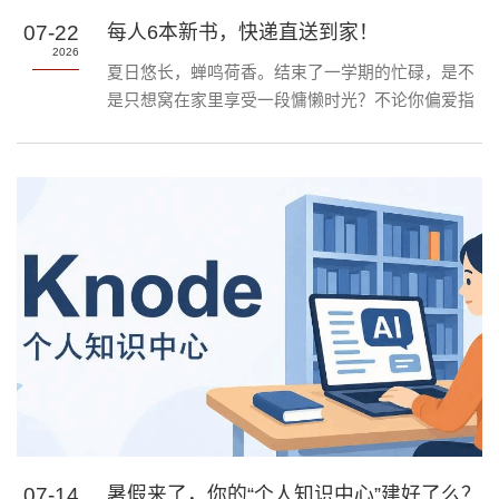
07-22
每人6本新书，快递直送到家！
2026
夏日悠长，蝉鸣荷香。结束了一学期的忙碌，是不
是只想窝在家里享受一段慵懒时光？不论你偏爱指
尖划过的纸质书香，还是钟情随时随地的电子阅
读，南强荐书平台提供纸电图书一站式检索、阅
读、荐购，暑假持续开放。今天开始，假期福利“借
书到家”活动来了！新书快递直达手中，让你足不出
户，尽享夏日阅读好时光！
07-14
暑假来了，你的“个人知识中心”建好了么？