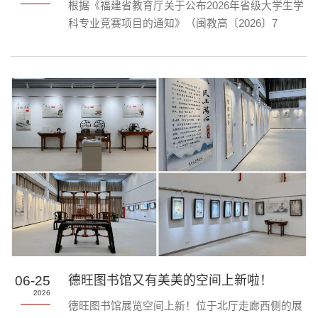
根据《福建省教育厅关于公布2026年省级大学生学
科专业竞赛项目的通知》（闽教高〔2026〕7
号），福建省高校数字图书馆（FULink）、福建省
高校图书情报工作委员会与福建医科大学决定于
2026年7月至10月共同举办“2026年福建省大学生信
息素养大赛”。大赛以“数启未来，智创八闽”为主
题，考察学生信息检索理论与技术，检阅高校信息
素养培育成效，为八闽大地教育信息化与数字校园
建设夯实人才根基。一、赛事组织主办单位：福建
省教育厅承办单位：...
06-25
德旺图书馆又有美美的空间上新啦！
2026
德旺图书馆展览空间上新！位于北厅走廊西侧的展