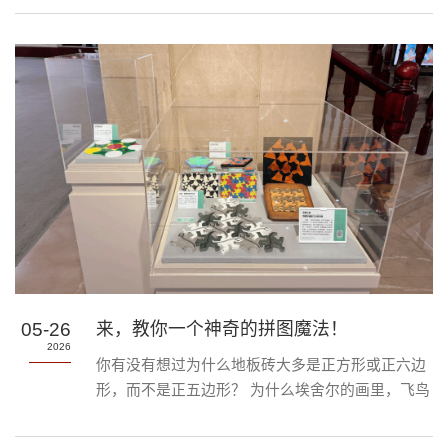
我们以乐为媒，致敬青春。音乐里藏着图书馆的清
晨、操场的晚风、宿舍的欢笑；钢琴独奏、器乐合
奏、声乐演唱交织，每一曲都是厦大记忆与成长心
声。诚邀全体师生，共赴这场音乐之约，听弦歌叙
往事，以琴声寄祝福，见证我们带着温暖与力量，
奔赴下一程山海！弦歌海韵・此去有光｜2026毕业
音乐会2026....
05-26
来，教你一个神奇的拼图魔法！
2026
你有没有想过为什么地板砖大多是正方形或正六边
形，而不是正五边形？ 为什么埃舍尔的画里，飞鸟
能变成游鱼，天使能变成魔鬼，天衣无缝地填满整
个平面？埃舍尔《天与水》（木雕版画）出自馆藏