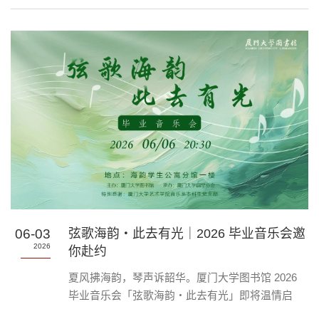
干，以“破局·创新·赋能：阅读推广融合发展新路径”
为核心主题，深度交流全民阅读创新发展经验，集
中展示各地阅读推广优质实践成果，为全国图书馆
阅读服务提质增效、融合创新搭建了高水平交流平
台。本次活动共收到来自全国29个省（区、市）
394家单位报送的590个案例。历经多轮筛选与严格
评审，...
06-03
弦歌海韵・此去有光｜2026 毕业音乐会邀
2026
你赴约
夏风拂海韵，琴声诉韶华。厦门大学图书馆 2026
毕业音乐会「弦歌海韵・此去有光」即将温情启
幕！6 月 6 日晚 20:30，海韵学生公寓图书馆，让