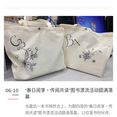
书馆，还有很多只萌鸟等你认识！展览名称：翔羽
集——翔安校区鸟类趣味科普展展览时间：6月18
日—7月19日展览地点：德旺图书馆3楼D区艺术空
间鸟儿们不止萌，还带着有趣又有料的知识。为何
深夜八闽园总会传来神秘“呱”声？原来是被誉为“百
变Coser”的夜鹭在活动。图中除了展示鸟儿的萌照
和真身，还有学名、居留型、习性和一句话介绍，
方便大家一眼get夜鹭的核心信息。...
06-10
“春日阅享・传阅共读”图书漂流活动圆满落
2026
幕
当最后一本书悄然合上，为期四周的“春日阅享・传
阅共读”图书漂流活动圆满落幕。12位爱书的伙伴、