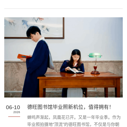
16本精选好书，以文字为纽带，在温柔的流转中传
递着知识的温度。书袋（每一袋内有4本书）这场
旅行，始于对“囤书不读、独自坚持”等阅读困境的
打破。我们甄选了文学、科普、人文、经管四大品
类的16本佳作，以4人小组为单位，用四周轻量传
递的模式，为习惯于快节奏生活的同学们打造一片
无压力、有陪伴的共读绿洲。无需自备书籍，只需
依序传递，...
06-10
德旺图书馆毕业照新机位，值得拥有！
2026
蝉鸣声渐起，凤凰花已开。又是一年毕业季。作为
毕业照拍摄地“顶流”的德旺图书馆，不仅是与你朝