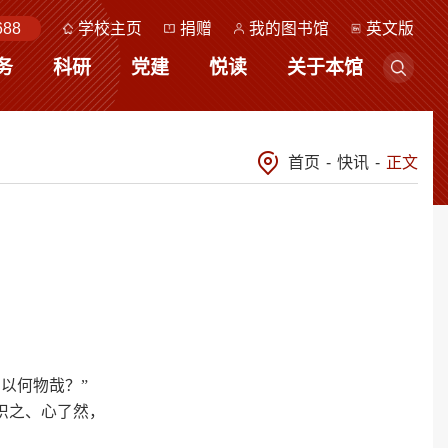
688
学校主页
捐赠
我的图书馆
英文版
务
科研
党建
悦读
关于本馆
首页
-
快讯
-
正文
以何物哉？”
识之、心了然，