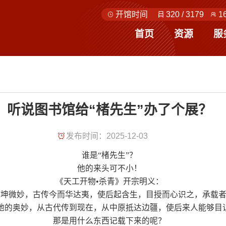
开馆时间
320
/
3179
1
首页
资源
服
听说图书馆给“楮先生”办了个展？
发布时间：2025-12-03
谁是“楮先生”？
他的来头可不小！
《天工开物•杀青》开宗明义：
乾坤微妙，古传今而华达夷，使后起含生，目授而心识之，承载者
地的奥妙，从古代传到现在，从中原抵达边疆，使后来人能够目
那是用什么东西记载下来的呢？