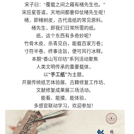
宋子曰：“覆载之间之藉有楮先生也。”
宋应星答道，天地间都要仰仗楮先生呢！
楮，即楮树皮，古代造纸的常见原料。
楮先生，即我们日常所需的纸。
纸，这个东西有多奇妙呢？
竹骨木皮、杀青见白，能载百家万卷；
寸符半卷、终事诠旨，便可风行冰释。
本期“香山写印坊”系列活动聚焦
人类文明传承的重要载体，
以
“手工纸”
为主题，
开展传统纸艺体验展、古籍修复工作坊、
文献修复成果展三场活动。
能看、能摸、能体验，
多感官联动学习，欢迎参加！