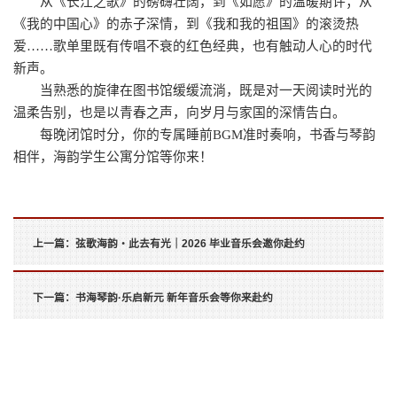
从《长江之歌》的磅礴壮阔，到《如愿》的温暖期许；从
《我的中国心》的赤子深情，到《我和我的祖国》的滚烫热
爱……歌单里既有传唱不衰的红色经典，也有触动人心的时代
新声。
当熟悉的旋律在图书馆缓缓流淌，既是对一天阅读时光的
温柔告别，也是以青春之声，向岁月与家国的深情告白。
每晚闭馆时分，你的专属睡前BGM准时奏响，书香与琴韵
相伴，海韵学生公寓分馆等你来！
上一篇：
弦歌海韵・此去有光｜2026 毕业音乐会邀你赴约
下一篇：
书海琴韵·乐启新元 新年音乐会等你来赴约