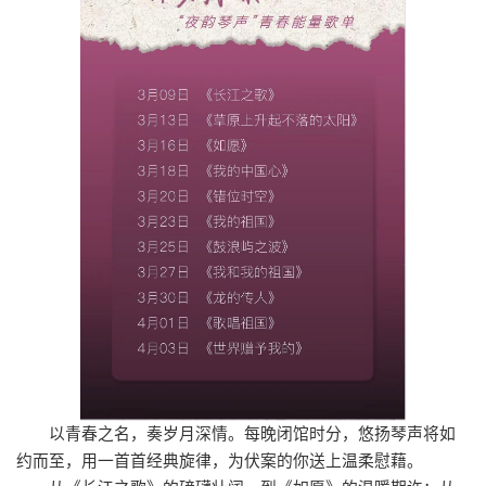
以青春之名，奏岁月深情。每晚闭馆时分，悠扬琴声将如
约而至，用一首首经典旋律，为伏案的你送上温柔慰藉。