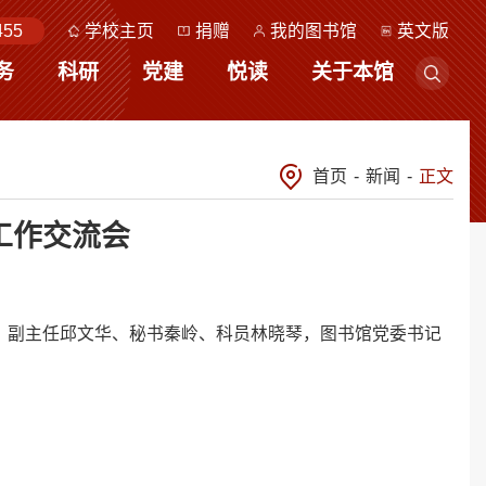
455
学校主页
捐赠
我的图书馆
英文版
务
科研
党建
悦读
关于本馆
首页
-
新闻
-
正文
工作交流会
、副主任邱文华、秘书秦岭、科员林晓琴，图书馆党委书记