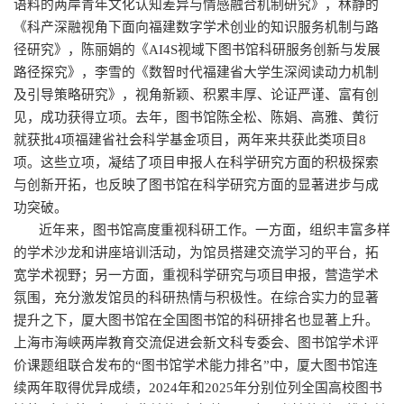
语料的两岸青年文化认知差异与情感融合机制研究》，林静的
《科产深融视角下面向福建数字学术创业的知识服务机制与路
径研究》，陈丽娟的《AI4S视域下图书馆科研服务创新与发展
路径探究》，李雪的《数智时代福建省大学生深阅读动力机制
及引导策略研究》，视角新颖、积累丰厚、论证严谨、富有创
见，成功获得立项。去年，图书馆陈全松、陈娟、高雅、黄衍
就获批4项福建省社会科学基金项目，两年来共获此类项目8
项。这些立项，凝结了项目申报人在科学研究方面的积极探索
与创新开拓，也反映了图书馆在科学研究方面的显著进步与成
功突破。
近年来，图书馆高度重视科研工作。一方面，组织丰富多样
的学术沙龙和讲座培训活动，为馆员搭建交流学习的平台，拓
宽学术视野；另一方面，重视科学研究与项目申报，营造学术
氛围，充分激发馆员的科研热情与积极性。在综合实力的显著
提升之下，厦大图书馆在全国图书馆的科研排名也显著上升。
上海市海峡两岸教育交流促进会新文科专委会、图书馆学术评
价课题组联合发布的“图书馆学术能力排名”中，厦大图书馆连
续两年取得优异成绩，2024年和2025年分别位列全国高校图书