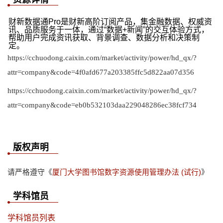
财新数据通Pro是财新高阶订阅产品，集金融数据、权威资
讯、品质服务于一体，通过“数据+新闻”的交互体验方式，
帮助用户完成资讯获取、背景调查、数据分析和决策制
定。
https://cchuodong.caixin.com/market/activity/power/hd_qx/?
attr=company&code=4f0afd677a203385ffc5d822aa07d356
https://cchuodong.caixin.com/market/activity/power/hd_qx/?
attr=company&code=eb0b532103daa229048286ec38fcf734
版权声明
请严格遵守《
厦门大学图书馆数字资源使用管理办法 (试行)
》
学科馆员
学科馆员列表