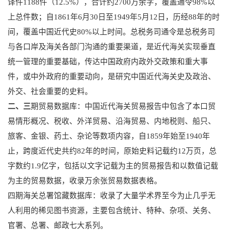
译件1188件（12.5%），合计约2700万余字，覆盖通令98%以
上总件数；自1861年6月30日至1949年5月12日，历经88年的时
间，覆盖中国近代史80%以上时间。总税务司通令是总税务司
与各口岸及海关各部门沟通的重要渠道，是近代海关实现垂直
统一管理的重要基础，传达中国政府内政外交政策和重大事
件，或中外政府的重要动向，是研究中国近代海关史及政治、
外交、社会重要的史料。
二、三
期贸易数据库：中国近代海关贸易报告中包含了本口贸
易情形概况、税收、外洋贸易、沿海贸易、内地税则、船只、
旅客、金银、药土、杂论等数项内容，自1859年始至1940年
止，跨度近代史共约82年的时间，原始史料记载约12万页，总
字数约1.9亿字，包括以文字记载为主的贸易报告和以数值记载
为主的贸易数据，收录万余张贸易数据表格。
四期海关总署馆藏数据库：收录了大量学术界至今为止几乎无
人利用的稀见图书资源，主要包含统计、特种、杂项、关务、
官署、总署、邮政七大系列。