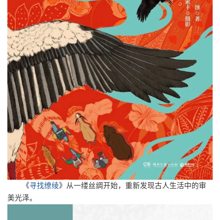
《
寻找缭绫
》
从一缕丝绸开始，重新发现古人生活中的审
美光泽。