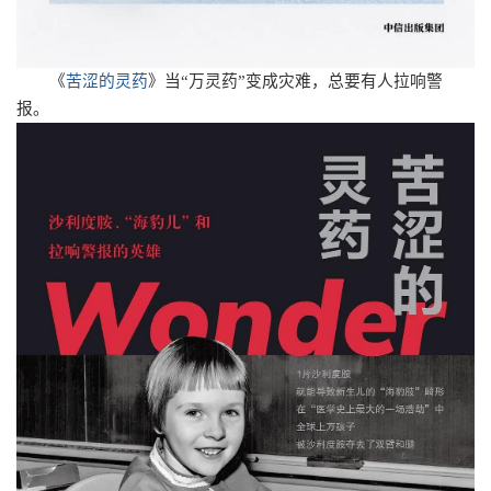
《
苦涩的灵药
》
当“万灵药”变成灾难，总要有人拉响警
报。